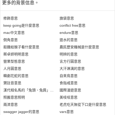
更多的背景信息。
修飾意思
旗袋意思
keep going是什麼意思
conflict free意思
mac中文意思
endure意思
倒角意思
退水的意思
殺雞給猴子看什麼意思
農民歷安機械是什麼意思
蔡卓妍明明意思
明辨的意思
營業型態意思
言方行圓意思
人月圓意思
大汗淋漓的意思
韓劇花蛇的意思
自來鳥意思
贇註音意思
食指戒意思
漢代相名馬的「兔頭、兔肩」是什麼意思
國際漫遊意思
照搬意思照明
美吱吱意思
兩濟意思
老虎吃天無從下口是什麼意思
swagger jagger的意思
vars意思