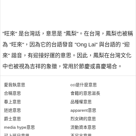
"旺來" 是台灣話，意思是 "鳳梨"。在台灣，鳳梨也被稱
為 "旺來"，因為它的台語發音 "Ong Lai" 與台語的 "迎
來" 諧音，有迎接好運的意思。因此，鳳梨在台灣文化
中也被視為吉祥的象徵，常用於節慶或喜慶場合。
愛我執意思
cci是什麼意思
合稱意思
會籍的意思滋長
春上意思
品種權意思
迷途意思
apparent意思
爵士意思
烈女碑的意思
media hype意思
流動資本意思
可上班日意思
不足言意思