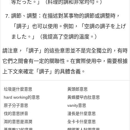
等だった。」（料理的調和非常均勻。）
調節、調整：在描述對某事物的調節或調整時，
「調子」也可以使用。例如，「空調の調子を上げ
ました。」（我提高了空調的溫度。）
請注意，「調子」的這些意思並不是完全獨立的，有時
它們之間會有一定的關聯性。在實際使用中，需要根據
上下文來確定「調子」的具體含義。
垃圾是什麼意思
黃頭郎意思
hard working的意思
黃蜂腰曱甴肚意思
原子分子意思
vanity意思
伐的意思拼音
漫長是什麼意思
洳的意思是濕潤
全卡卡什麼意思
基督教12的意思
韓國軍人貼圖意思