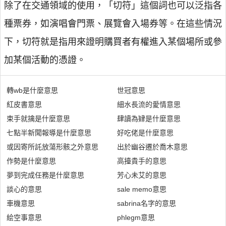
除了在交通領域的使用，「切符」這個詞也可以泛指各
種票券，如演唱會門票、展覽會入場券等。在這些情況
下，切符就是指用來證明購買者有權進入某個場所或參
加某個活動的憑證。
轉wb是什麼意思
世冠意思
紅皮書意思
細水長流的愛情意思
束手就擒是什麼意思
肆讀為肄是什麼意思
七點半新聞報導是什麼意思
好吃佬是什麼意思
或因寄所託放蕩形骸之外意思
出於幽谷遷於喬木意思
作勢是什麼意思
高擡貴手的意思
夢到完成任務是什麼意思
芳心未艾的意思
談心的意思
sale memo意思
車機意思
sabrina名字的意思
絵空事意思
phlegm意思