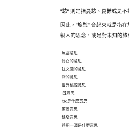
"愁" 則是指憂愁、憂鬱或是
因此，"旅愁" 合起來就是
親人的思念，或是對未知的旅
魚塞意思
傳召的意思
註文殘的意思
湑的意思
世外桃源意思
j既意思
fdc是什麼意思
願景意思
錦墩意思
體用一源是什麼意思