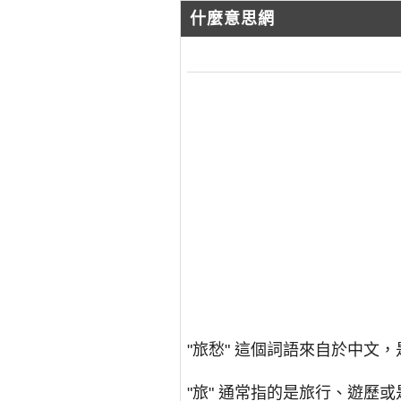
什麼意思網
"旅愁" 這個詞語來自於中文，
"旅" 通常指的是旅行、遊歷