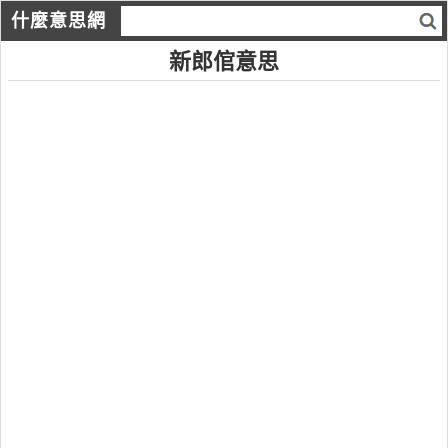
什麼意思網
新郎倌意思