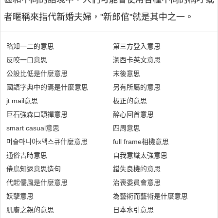
者暱稱來指代新婚夫婦，"新郎倌"就是其中之一。
略知一二的意思
第三方登入意思
反咬一口意思
潔西卡英文意思
公設比低是什麼意思
末後意思
國語字典中的焉是什麼意思
另有所屬的意思
jt mail意思
板正的意思
巨石強森口頭禪意思
醉心回首意思
smart casual意思
四周意思
머슬마니아x맥스큐什麼意思
full frame相機意思
通俗吉時意思
自我意識太強意思
倦鳥知返意思造句
錯失良機的意思
代起儒風是什麼意思
治喪委員會意思
妖孽意思
為藝術而藝術是什麼意思
肌膚之親的意思
日本水引意思