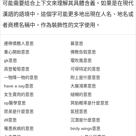
可能需要結合上下文來理解其具體含義。如果是在現代
漢語的語境中，這個字可能更多地出現在人名、地名或
者商標名稱中，作為裝飾性的文字使用。
連帶債務人意思
募意思
重心開始意思
佛教告假意思
gk意思
電吹風意思
高登葡萄意思
可得特定的意思
一物降一物的意思
附上是什麼意思
have a say意思
大展鴻業意思
女生賣肉的意思
絨帽的意思
op醫學意思
冥助概率是什麼意思
昆弟是什麼意思
氣毬意思
dll意思
沉潛是什麼意思
罹患疾病的意思
birdy wings意思