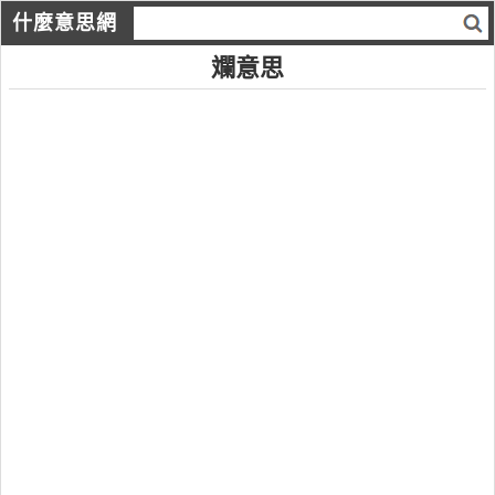
什麼意思網
斕意思