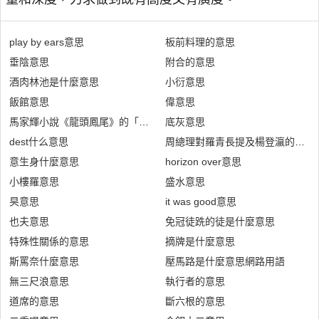
play by ears意思
板前料理的意思
垂陰意思
附合的意思
酒肉林池是什麼意思
小衍意思
飯館意思
偉意思
馬家輝小說《龍頭鳳尾》的「賓周」是什麼意思
底灰意思
dest什么意思
周總理對羅青長提及楊登瀛的意思
意生身什麼意思
horizon over意思
小樓羅意思
盛水意思
旲意思
it was good意思
也夫意思
免冠徒跣的徒是什麼意思
特殊性關係的意思
摘牌是什麼意思
斯罵奈什麼意思
壓馬路是什麼意思網路用語
無三尺浪意思
執行者的意思
道席的意思
斷六根的意思