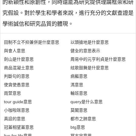
的新穎性和原創性，同時還能為研究提供理論框架和研
究假設。對於學生和學者來說，進行充分的文獻查證是
學術誠信和研究品質的體現。
田制不立不抑兼併是什麼意思
以頭搶地是什麼意思
與會人意思
健全的意思表示
劍山是什麼意思
周易中的元亨利貞是什麼意思
商品混凝土意思
絃歌鼓舞是什麼意思
判斷句的意思
病軀意思
使貪使愚意思
溤意思
雨萱意思
輪班意思
tour guide意思
query是什么意思
小咖啦咪意思
莫閣意思
真詮的意思
都市之肺意思
冠蓋相望蓋意思
btg意思
live for life意思
冥古宙意思