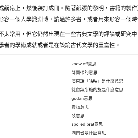
或絹帛上，然後裝訂成冊。隨著紙張的發明，書籍的製作
形容一個人學識淵博，讀過許多書，或者用來形容一個時
不太常用，但它仍然出現在一些古典文學的評論或研究中
學者的學術成就或者是在談論古代文學的豐富性。
know off意思
降雨帶的意思
廣東話「咕咕」是什麼意思
徒留無所施的施是什麼意思
godan意思
賣賬意思
镹意思
spoiled brat意思
湖南省是什麼意思