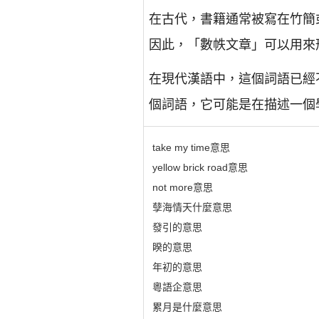
在古代，書籍通常被寫在竹簡
因此，「數帙文章」可以用來
在現代漢語中，這個詞語已經
個詞語，它可能是在描述一個
take my time意思
yellow brick road意思
not more意思
孽海情天什麼意思
發引的意思
睽的意思
年初的意思
粵語企意思
累月是什麼意思