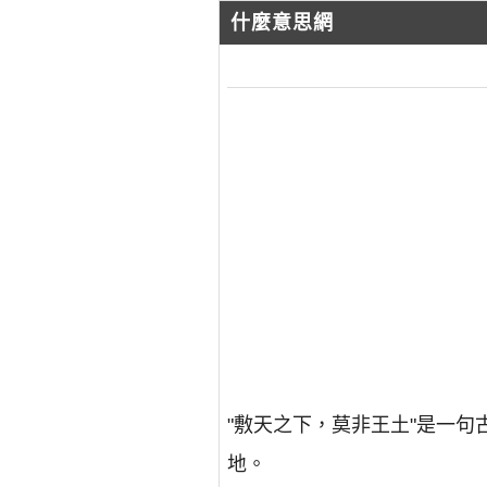
什麼意思網
"敷天之下，莫非王土"是一
地。