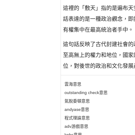
這裡的「敷天」指的是遍布天
話表達的是一種政治觀念，即
有權集中在最高統治者手中。
這句話反映了古代封建社會的
至高無上的權力和地位，國家
位，對後世的政治和文化發展
雲海意思
outstanding check意思
氣脫委頓意思
andyase意思
程式理論意思
adv游戲意思
kpbs意思