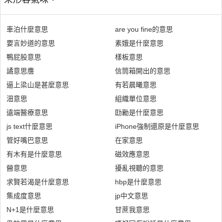
車泊什麼意思
are you fine的意思
要言妙道的意思
素娥是什麼意思
鴨屁股意思
樣板意思
譎意思譍
信筒箱開出的意思
逼上梁山是甚麼意思
有若晨曦意思
沺意思
組織單位意思
遠端醫療意思
劻勷是什麼意思
js text什麼意思
iPhone強制還原是什麼意思
管好嘴巴意思
在家意思
有木有是什麼意思
磁效應意思
醟意思
擾亂視聽的意思
求賢若渴是什麼意思
hbp是什麼意思
集成度意思
jp中文意思
N+1是什麼意思
甘蔗我意思