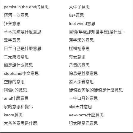
persist in the end的意思
大牛子意思
恆河一沙意思
6s+意思
狂藥意思
feel wired意思
草木扶疏是什麼意思
書憤(早歲那知世事艱)是什麼意思
湋字意思
漢字漾的意思
日主自己是什麼意思
謀福祉意思
二元統治意思
有云意思
如是說什么意思
丹脣的意思
stephanie中文意思
除息是甚麼意思
空隙的意思
發人深省意思
阿雷u的意思
徙倚欲何依的徙倚是什麼意思
anal什麼意思
一牛口月的意思
家的意思和變化
slot天井意思
kaom意思
нежность什麼意思
大爸爸意思是什麼
犯太陽星君意思