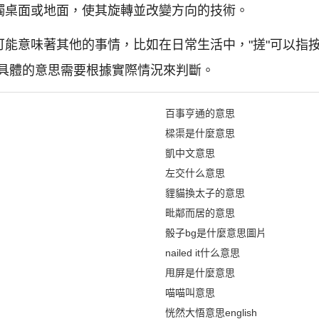
接觸桌面或地面，使其旋轉並改變方向的技術。
可能意味著其他的事情，比如在日常生活中，"搓"可以指按
具體的意思需要根據實際情況來判斷。
百事亨通的意思
樑渠是什麼意思
凱中文意思
左交什么意思
貍貓換太子的意思
毗鄰而居的意思
骰子bg是什麼意思圖片
nailed it什么意思
甩屏是什麼意思
喵喵叫意思
恍然大悟意思english