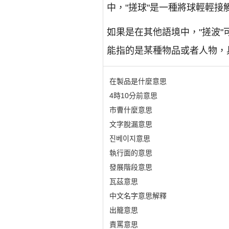
中，"搓球"是一種將球輕輕
如果是在其他語境中，"搓波"
能指的是某種物品或者人物，
在製品是什麼意思
4時10分前意思
市曹什麼意思
文字脫漏意思
진베이지意思
執行面的意思
發展階段意思
瓦茲意思
中文名字意思解釋
出籠意思
責罵意思