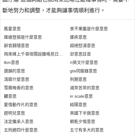
斷地努力和調整，才能夠讓事情順利進行。
舊愛意思
食不果腹是什麼意思
匯總登摺是什麼意思
痿疾意思
辭官歸隱意思
超絕怒濤意思
飛來峰上千尋塔聞說雞鳴見日昇不畏浮雲遮望眼自緣身在最高層意思
邶意思註音
tkm意思
rt英文什麼意思
遺韻的意思
gta伺服器意思
清靡什麼意思
刑期意思
雪霽梅香的意思
滅茶苦茶的意思
齈意思
in scale意思
愛情動作片的意思
純陽意思
趕明兒意思
英國下半旗意思
法定繼承人意思
朝乾夕惕意思
五刑避四什麼意思
五寸有多大的意思