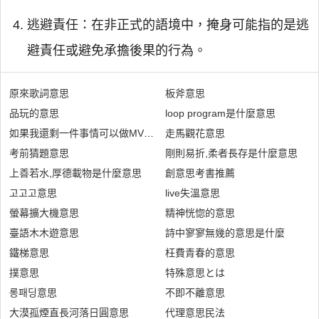
逃避責任：在非正式的語境中，掩身可能指的是逃
避責任或避免承擔後果的行為。
原來歌詞意思
板斧意思
品玩的意思
loop program是什麼意思
如果我還剩一件事情可以做MV故事意思
走馬觀花意思
考前猜題意思
剛則易折,柔者長存是什麼意思
上善若水,厚德載物是什麼意思
創意思考書推薦
고고고意思
live失溫意思
螢幕擴大機意思
精神恍惚的意思
臺語木木遊意思
詩中寥寥無幾的意思是什麼
鐵梯意思
枉費青春的意思
撲意思
特殊意思とは
롱패딩意思
不即不離意思
大漠孤煙直長河落日圓意思
代理意思民法