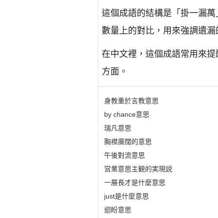
這個成語的結構是「掛一漏萬
數量上的對比，用來強調遺漏
在中文裡，這個成語常用來提
方面。
身教重於言教意思
by chance意思
瑞凡意思
胸襟廣闊的意思
午後對流意思
営業意思主観的実現説
一展長才是什麼意思
just是什麼意思
迴盼意思