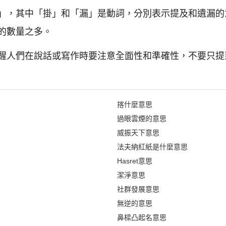
」，其中「掛」和「漏」是動詞，分別表示提及和遺漏的
的數量之多。
醒人們在說話或寫作時要注意全面性和準確性，不要只提
揢什麼意思
過眼雲煙的意思
威振天下意思
法夫納紅紙是什麼意思
Hasret意思
潔淨意思
社群發展意思
無逆的意思
鼻樑凸起名意思