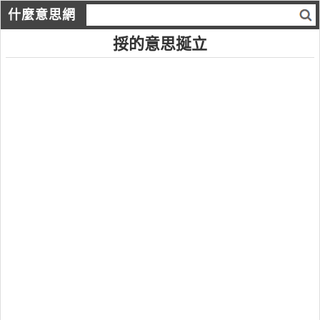
什麼意思網
挼的意思挻立