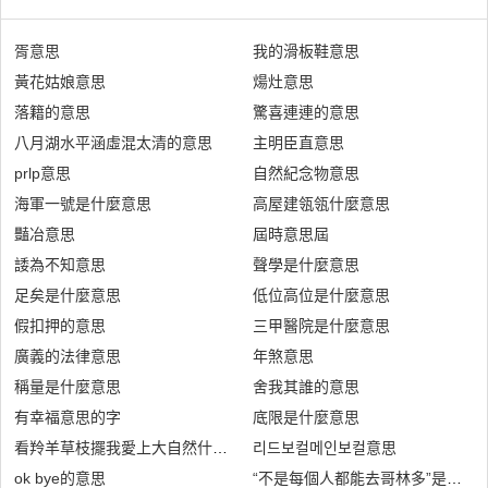
胥意思
我的滑板鞋意思
黃花姑娘意思
煬灶意思
落籍的意思
驚喜連連的意思
八月湖水平涵虛混太清的意思
主明臣直意思
prlp意思
自然紀念物意思
海軍一號是什麼意思
高屋建瓴瓴什麼意思
豔冶意思
屆時意思屆
諉為不知意思
聲學是什麼意思
足矣是什麼意思
低位高位是什麼意思
假扣押的意思
三甲醫院是什麼意思
廣義的法律意思
年煞意思
稱量是什麼意思
舍我其誰的意思
有幸福意思的字
底限是什麼意思
看羚羊草枝擺我愛上大自然什麼意思
리드보컬메인보컬意思
ok bye的意思
“不是每個人都能去哥林多”是什麼