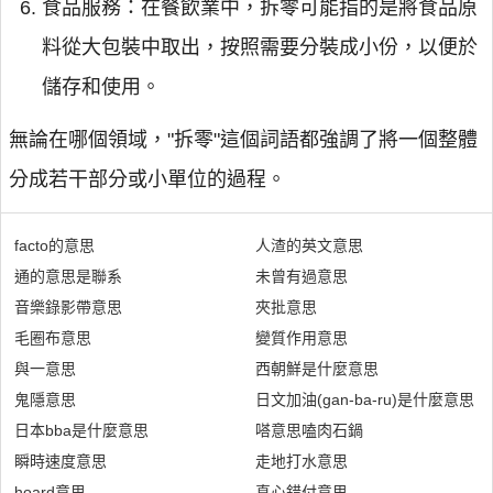
食品服務：在餐飲業中，拆零可能指的是將食品原
料從大包裝中取出，按照需要分裝成小份，以便於
儲存和使用。
無論在哪個領域，"拆零"這個詞語都強調了將一個整體
分成若干部分或小單位的過程。
facto的意思
人渣的英文意思
通的意思是聯系
未曾有過意思
音樂錄影帶意思
夾批意思
毛圈布意思
變質作用意思
與一意思
西朝鮮是什麼意思
鬼隱意思
日文加油(gan-ba-ru)是什麼意思
日本bba是什麼意思
嗒意思嗑肉石鍋
瞬時速度意思
走地打水意思
hoard意思
真心錯付意思