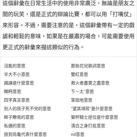
這個辭彙在日常生活中的使用非常廣泛，無論是朋友之
間的玩笑，還是正式的辯論比賽，都可以用「打嘴仗」
來形容。不過，需要注意的是，這個辭彙帶有一定的戲
謔和輕鬆的意味，如果是在嚴肅的場合，可能需要使用
更正式的辭彙來描述類似的行為。
沒能的意思
那些花兒歌詞意思
半大不小意思
雙紅意思
諷諫是什麼意思
救火者盡賞之盡意思
睇眄意思
ㄎㄧㄤˉ意思
四字真言意思
笨拙地意思
別人的孩子死不完的意思
“望其項背”是什麼意思
眸子瞭焉的意思
聖杯騎士逆位是什麼意思
私通的意思
清白之身打疪意思
撿到烏龜代表什麼意思
nd意思