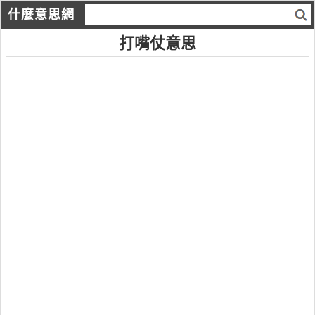
什麼意思網
打嘴仗意思