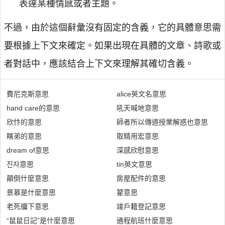
表達某種情感或者主題。
不過，由於這個辭彙沒有固定的含義，它的具體意思需
要根據上下文來確定。如果出現在具體的文章、詩歌或
者對話中，應該結合上下文來理解其確切含義。
費尼克斯意思
alice英文名意思
hand care的意思
吼天喊地意思
欣忭的意思
師者所以傳道授業解惑也意思
瞎弟的意思
取精用宏意思
dream of意思
深感欣慰意思
진자意思
tin英文意思
顛倒什麼意思
房屋配件的意思
景慕是什麼意思
籊意思
老死牖下意思
竣戶籍登記意思
“鼠鼠日記”是什麼意思
通程航班什麼意思