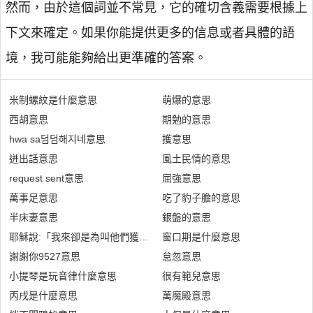
然而，由於這個詞並不常見，它的確切含義需要根據上
下文來確定。如果你能提供更多的信息或者具體的語
境，我可能能夠給出更準確的答案。
米制螺紋是什麼意思
萌爆的意思
西胡意思
期勉的意思
hwa sa덤덤해지네意思
擭意思
迸出話意思
風土民情的意思
request sent意思
屈強意思
萬事足意思
吃了豹子膽的意思
半床妻意思
銀盤的意思
耶穌說:「我來卻是為叫他們獲得生命,且獲得更豐富的生命」是什麼意
窗口期是什麼意思
謝謝你9527意思
怠忽意思
小提琴是玩音律什麼意思
很有範兒意思
丙戌是什麼意思
萬魔殿意思