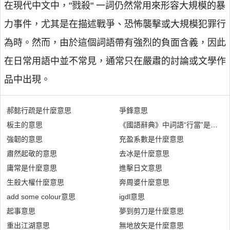
在現代中文中，"戮殺" 一詞仍然常用來形容大規模的暴
力事件，尤其是在描述戰爭、恐怖襲擊或大規模犯罪行
為時。然而，由於這個詞語帶有強烈的負面含義，因此
在日常用語中並不常見，通常只在嚴肅的討論或文學作
品中出現。
郝懿行疏是什麼意思
爭鋒意思
板主的意思
《國語辭典》中詞語“行當”是什麼
強韌的意思
充盈系數是什麼意思
肅然起敬的意思
去冰是什麼意思
庸常是什麼意思
進擊日文意思
生殺大權什麼意思
奔周婆什麼意思
add some colour意思
igdl意思
起事意思
夢到剪刀是什麼意思
重出江湖意思
無地放矢是什麼意思