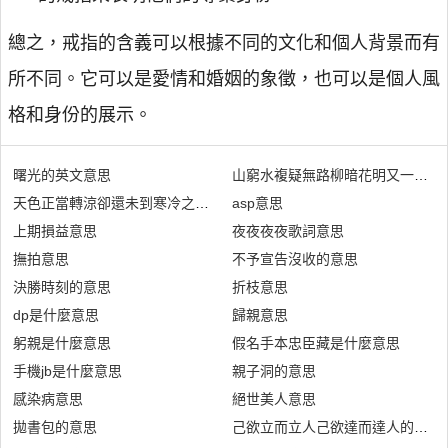
總之，戒指的含義可以根據不同的文化和個人背景而有
所不同。它可以是愛情和婚姻的象徵，也可以是個人風
格和身份的展示。
曙光的英文意思
山窮水複疑無路柳暗花明又一村的
天色正當轉涼卻還未到寒冷之時是什麼意思
asp意思
上期損益意思
夜夜夜夜歌詞意思
撫拍意思
不予宣告沒收的意思
決勝時刻的意思
折枝意思
dp是什麼意思
歸親意思
躬親是什麼意思
假名手本忠臣藏是什麼意思
手機jb是什麼意思
親子洞的意思
感染病意思
絕世美人意思
拋書包的意思
己欲立而立人己欲達而達人的意思