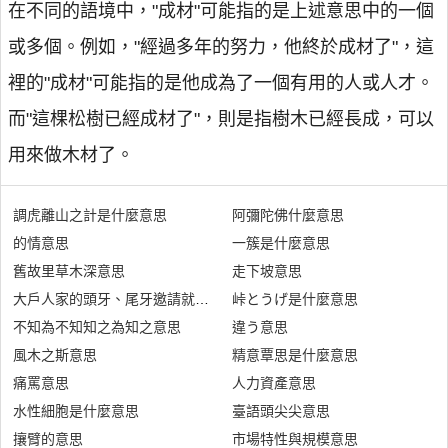
在不同的語境中，"成材"可能指的是上述意思中的一個
或多個。例如，"經過多年的努力，他終於成材了"，這
裡的"成材"可能指的是他成為了一個有用的人或人才。
而"這棵松樹已經成材了"，則是指樹木已經長成，可以
用來做木材了。
調虎離山之計是什麼意思
阿彌陀佛什麼意思
的情意思
一簇是什麼意思
舊故里草木深意思
走下坡意思
大戶人家的頭牙、尾牙邀請就餐是什麼意思
峠とうげ是什麼意思
不知為不知知之為知之意思
違う意思
風木之斯意思
精意覃思是什麼意思
痛罵意思
人力資產意思
水性細胞是什麼意思
臺語頭尖尖意思
攘臂的意思
市場特性與規模意思