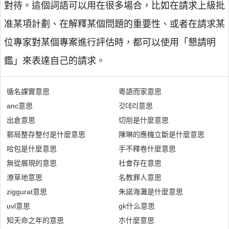
對待。這個詞語可以用在很多場合，比如在請求上級批
准某項計劃、在解釋某個問題的重要性、或者在請求某
位專家對某個專案進行評估時，都可以使用「懇請明
鑑」來表達自己的請求。
循名課實意思
粵語而家意思
anc意思
갓데리意思
出倉意思
切削是什麼意思
郵局整存整付是什麼意思
陳琳的應機立斷是什麼意思
哈包是什麼意思
手不釋卷什麼意思
無從展現的意思
社會存在意思
潦草地意思
名教罪人意思
ziggurat意思
朱諾海灘是什麼意思
uvl意思
gk什么意思
知天命之年的意思
朩什麼意思