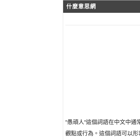
什麼意思網
"愚頑人"這個詞語在中文中
觀點或行為。這個詞語可以形