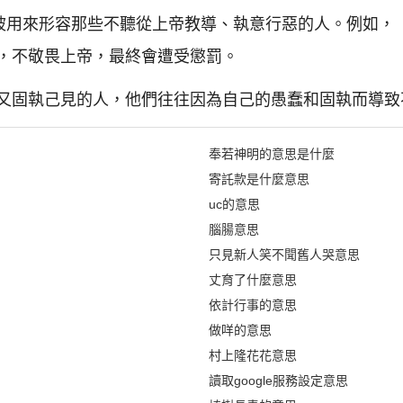
時被用來形容那些不聽從上帝教導、執意行惡的人。例如，
，不敬畏上帝，最終會遭受懲罰。
又固執己見的人，他們往往因為自己的愚蠢和固執而導致
奉若神明的意思是什麼
寄託款是什麼意思
uc的意思
腦腸意思
只見新人笑不聞舊人哭意思
丈育了什麼意思
依計行事的意思
做咩的意思
村上隆花花意思
讀取google服務設定意思