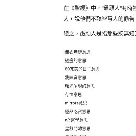
在《聖經》中，"愚頑人"有
人，說他們不聽智慧人的勸告
總之，愚頑人是指那些既無知
無衣無縫意思
過盛的意思
80完美的日子意思
戕讀音意思
曙光乍現的意思
存恤意思
mirrors意思
極品吃貨意思
n/c醫學意思
星移鬥轉意思