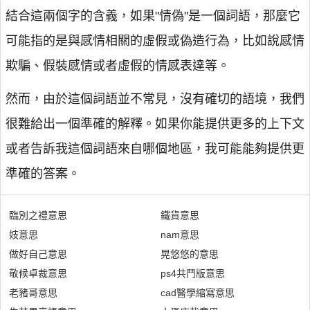
結合這兩個字的含義，如果"情偽"是一個詞語，那麼它
可能指的是與感情相關的虛假或偽造行為，比如說感情
欺騙、假裝感情或者虛假的情感表達等。
然而，由於這個詞語並不常見，沒有確切的語境，我們
很難給出一個準確的解釋。如果你能提供更多的上下文
或者告訴我這個詞語來自哪個地區，我可能能夠提供更
準確的答案。
臨別之禮意思
鐵貨意思
妓意思
nam意思
做好自己意思
晃悠悠的意思
敬候卓裁意思
ps4共鬥版意思
老豬哥意思
cad醫學縮寫意思