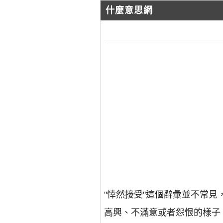
什麼意思網
"悻然接受"這個辭彙並不常
高興、不滿意或者怨恨的樣子