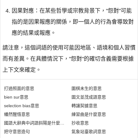
因果對應：在某些哲學或宗教背景下，"怨對"可能
指的是因果報應的關係，即一個人的行為會導致對
應的結果或報應。
請注意，這個詞語的使用可能因地區、語境和個人習慣
而有差異。在具體情況下，"怨對"的確切含義需要根據
上下文來確定。
打過照面的意思
圍棋未生的意思
bien sur意思
圖文並茂成語意思
selection bias意思
轉讓契據意思
幡然醒悟意思
練習曲是什麼意思
國語大辭典中詞語斜陽是什麼意思
抄收意思
把守意思造句
氣象站臺歌詞意思