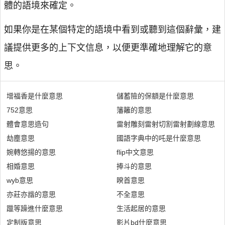
體的語境來確定。
如果你是在某個特定的語境中看到或聽到這個辭彙，建
議提供更多的上下文信息，以便更準確地理解它的意
思。
增福香是什麼意思
儲蓄險的保額是什麼意思
752意思
籓籬的意思
體會意思造句
雷射雕刻雷射切割雷射劃線意思
劫塵意思
國語字典中的吒是什麼意思
婉轉悠揚的意思
flip中文意思
相婚意思
捧斗的意思
wyb意思
睽首意思
亦莊亦諧的意思
不全意思
躐等躁進什麼意思
生活起居的意思
定制版意思
影片bd什麼意思