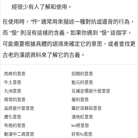
經很少有人了解和使用。
在使用時，"忤" 通常用來描述一種對抗或違背的行為，
而 "忣" 則沒有這樣的含義。如果你遇到 "忣" 這個字，
可能需要根據具體的語境來確定它的意思，或者查找更
古老的漢語資料來了解它的古義。
肉疼的意思
招開的意思
牛土意思
魁元的意思
九洲意思
互補定價是什麼意思
周常的意思
複利意思
品控是什麼意思
屬於梁靜茹意思
遷化意思
滿地紅意思
布袍的意思
ko榜意思
動漫中二病意思
好有fu意思