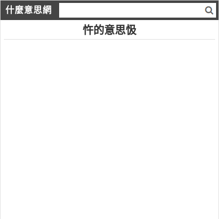
什麼意思網
忤的意思忣