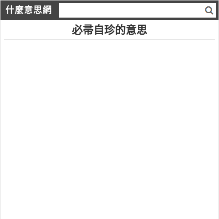
什麼意思網
必帚自珍的意思