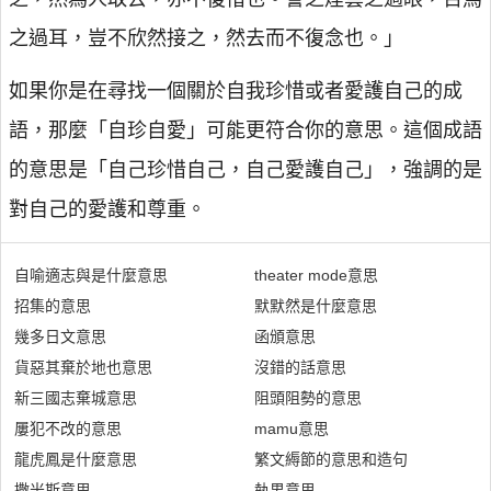
之過耳，豈不欣然接之，然去而不復念也。」
如果你是在尋找一個關於自我珍惜或者愛護自己的成
語，那麼「自珍自愛」可能更符合你的意思。這個成語
的意思是「自己珍惜自己，自己愛護自己」，強調的是
對自己的愛護和尊重。
自喻適志與是什麼意思
theater mode意思
招集的意思
默默然是什麼意思
幾多日文意思
函頒意思
貨惡其棄於地也意思
沒錯的話意思
新三國志棄城意思
阻頭阻勢的意思
屢犯不改的意思
mamu意思
龍虎鳳是什麼意思
繁文縟節的意思和造句
撒米斯意思
執男意思