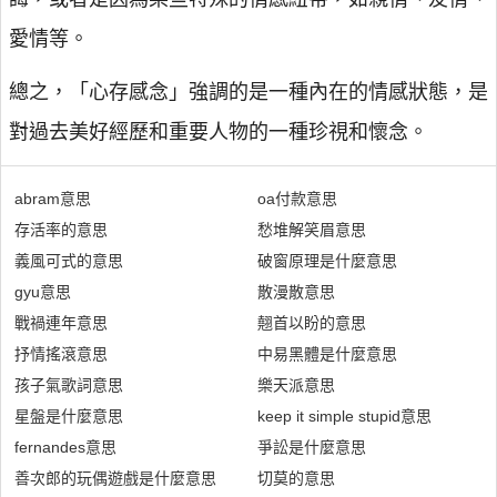
愛情等。
總之，「心存感念」強調的是一種內在的情感狀態，是
對過去美好經歷和重要人物的一種珍視和懷念。
abram意思
oa付款意思
存活率的意思
愁堆解笑眉意思
義風可式的意思
破窗原理是什麼意思
gyu意思
散漫散意思
戰禍連年意思
翹首以盼的意思
抒情搖滾意思
中易黑體是什麼意思
孩子氣歌詞意思
樂天派意思
星盤是什麼意思
keep it simple stupid意思
fernandes意思
爭訟是什麼意思
善次郎的玩偶遊戲是什麼意思
切莫的意思