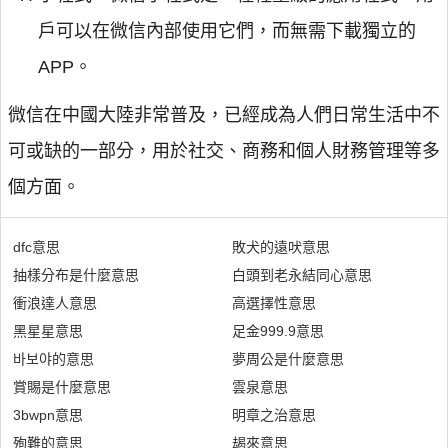
戶可以在微信內部使用它們，而無需下載獨立的
APP。
微信在中國大陸非常普及，已經成為人們日常生活中不
可或缺的一部分，用於社交、商務和個人財務管理等多
個方面。
dfc意思
敗犬的遠吠意思
抽樣分布是什麼意思
白頭到老永結同心意思
衝浪達人意思
高選擇性意思
黑星星意思
足金999.9意思
바보야的意思
夢周公是什麼意思
賞賜是什麼意思
雲泉意思
3bwpn意思
明章之治意思
殉難的意思
朅來意思