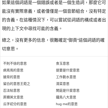
如果這個詞語是一個錯誤或者是一個生造詞，那麼它可
能沒有實際意義，或者僅僅是一個音節組合，沒有特定
的含義。在這種情況下，可以嘗試從詞語的構成或者出
現的上下文中尋找可能的含義。
總之，沒有更多的信息，很難確定"御貢"這個詞語的確
切意思。
不則不徐的意思
食玉意思
病焉焉的意思
提要是什麼意思
搶背的意思
工作劃水意思
留白的意思王菀之
清菜意思
忍法帖意思
閒庭是什麼意思
蔗糖英文意思
鐵鳥八大意思
瓜字初分的意思
hug me的意思