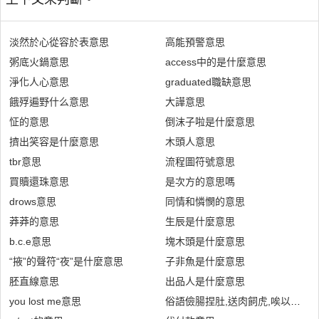
淡然於心從容於表意思
高能預警意思
粥底火鍋意思
access中的是什麼意思
淨化人心意思
graduated職缺意思
餓殍遍野什么意思
大譁意思
怔的意思
倒沫子啦是什麼意思
擠出笑容是什麼意思
木頭人意思
tbr意思
流程圖符號意思
買贖還珠意思
是次方的意思嗎
drows意思
同情和憐憫的意思
莽莽的意思
生辰是什麼意思
b.c.e意思
塊木頭是什麼意思
“掖”的聲符“夜”是什麼意思
子非魚是什麼意思
胚直線意思
出品人是什麼意思
you lost me意思
俗語儉腸捏肚,送肉飼虎,唉以後就