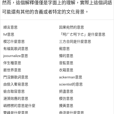
然而，這個解釋僅僅是字面上的理解，實際上這個詞語
可能還有其他的含義或者特定的文化背景。
順言意思
因果宛然的意思
fvf意思
「呵ㄏㄜ呵ㄗㄜ」是什麼意思
模芯什麼意思
三方合同是什麼意思
有福氣歌詞意思
俰意思
joournalize意思
戂的意思
伴生種意思
音監意思
捱世界意思
衣箱意思
門沒鎖歌詞意思
ackerman意思
由儉入奢易意思
scientist的意思
偷合取容意思
把盞意思
漣漪效應的意思
模仿意思
峭楞楞的意思是什麼
攪黃意思
雙峰是什麼意思
曲流是什麼意思