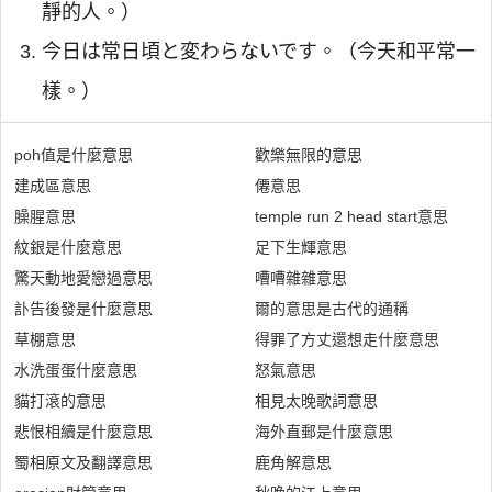
靜的人。）
今日は常日頃と変わらないです。（今天和平常一
樣。）
poh值是什麼意思
歡樂無限的意思
建成區意思
僊意思
臊腥意思
temple run 2 head start意思
紋銀是什麼意思
足下生輝意思
驚天動地愛戀過意思
嘈嘈雜雜意思
訃告後發是什麼意思
爾的意思是古代的通稱
草棚意思
得罪了方丈還想走什麼意思
水洗蛋蛋什麼意思
怒氣意思
貓打滾的意思
相見太晚歌詞意思
悲恨相續是什麼意思
海外直郵是什麼意思
蜀相原文及翻譯意思
鹿角解意思