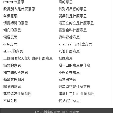
rrrrrrrrrrr意思
畜的意思
欣賞別人是什麼意思
普列姆昌德的意思
各樣意思
朝集使是什麼意思
情竇初開的意思
湣王立的立是什麼意思
傾向的意思
喜登金科什麼意思
頌辭意思
資料建檔意思
di tri意思
aneurysm是什麼意思
skiing的意思
八婆什麼意思
正故國晚秋天氣初肅是什麼意思
姻晚意思
痴想的意思
嘬一口的意思是什麼
獨立關稅區意思
不追既往意思
勤奮意思圖片
惹意思拼音
饞嘴貓意思
敬頌時祺是什麼意思
弗如遠甚什麼意思
澳洲打工1 bin什麼意思
不溜意思
代父從軍意思
工作不穩定的意思
©
什麼意思