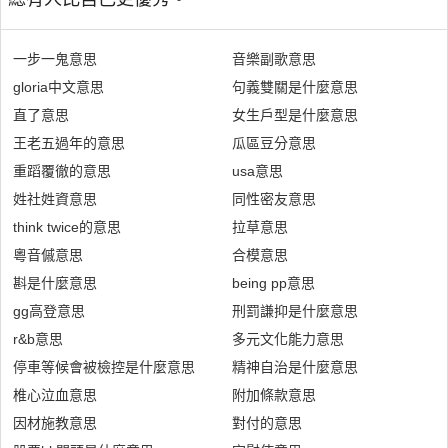
一步一鬼意思
音樂副歌意思
gloria中文意思
句義雙關是什麼意思
直了意思
女生戶型是什麼意思
王老五過年的意思
瓜區豆分意思
重蹈覆徹的意思
usa意思
姓社姓資意思
同性密友意思
think twice的意思
拉草意思
粵音傶意思
合模意思
斟是什麼意思
being pp意思
gg高登意思
刑罰謙抑是什麼意思
r&b意思
多元文化能力意思
停車等候會被檢控是什麼意思
精神自治是什麼意思
椎心泣血意思
附加條款意思
因材施教意思
對付的意思