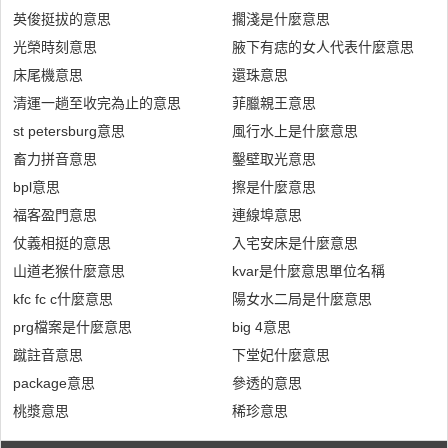
英俊挺拔的意思
擱淺是什麼意思
光榮時刻意思
腋下有痣的女人代表什麼意思
床尾機意思
還珠意思
清運一趟至收完為止的意思
菲臘親王意思
st petersburg意思
風行水上是什麼意思
畜力拼音意思
鑿壁取光意思
bpl意思
擦是什麼意思
福客盈門意思
連線埠意思
仗義相挺的意思
入宅安床是什麼意思
山道老猴什麼意思
kvar是什麼意思單位名稱
kfc fc c什麼意思
陽女水二局是什麼意思
prg檔案是什麼意思
big 4意思
蹴註音意思
下堂妃什麼意思
package意思
參透的意思
桃漿意思
稀珍意思