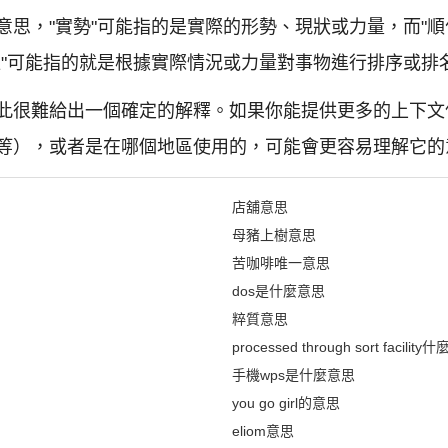
意思，"實勢"可能指的是實際的形勢、現狀或力量，而"順
位"可能指的就是根據實際情況或力量對事物進行排序或排
此很難給出一個確定的解釋。如果你能提供更多的上下文
等），或者是在哪個地區使用的，可能會更容易理解它的
店舖意思
母豬上樹意思
苦咖啡唯一意思
dos是什麼意思
粹質意思
processed through sort facilit
手機wps是什麼意思
you go girl的意思
eliom意思