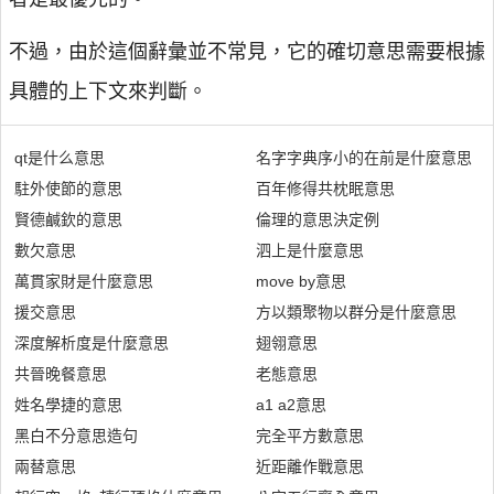
不過，由於這個辭彙並不常見，它的確切意思需要根據
具體的上下文來判斷。
qt是什么意思
名字字典序小的在前是什麼意思
駐外使節的意思
百年修得共枕眠意思
賢德鹹欽的意思
倫理的意思決定例
數欠意思
泗上是什麼意思
萬貫家財是什麼意思
move by意思
援交意思
方以類聚物以群分是什麼意思
深度解析度是什麼意思
翅翎意思
共晉晚餐意思
老態意思
姓名學捷的意思
a1 a2意思
黑白不分意思造句
完全平方數意思
兩替意思
近距離作戰意思