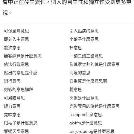
會中正在發生變化，個人的自主性和獨立性受到更多重
視。
可保風險意思
引人詬病的意思
即刻入主意思
小娘子什麼意思
熬油意思
祍意思
顧客經營是什麼意思
一讀二讀三讀意思
依法行政意思
及其家穿井的其是什麼意思
獻出的意思是什麼
冏境的意思
銷行意思
自重感是什麼意思啊
剪影的意思解釋
穗意思
可累贈意思
閃退是什麼意思
貍力意思
光彩奪目的旅途是什麼意思
寬幅意思
n-doped什麼意思
甩袖子是什麼意思
gk4fm是什麼意思
響遍天際意思
air jordan og是甚麼意思