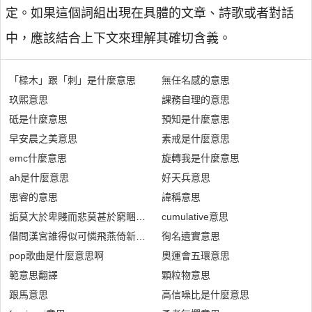
定。如果這個詞組出現在具體的文章、詩歌或者對話
中，應該結合上下文來理解其確切含義。
「樑木」跟「刺」是什麼意思
無任名感的意思
玖熙意思
課務自理的意思
砥是什麼意思
預知是什麼意思
早安晨之美意思
素戒是什麼意思
emc什麼意思
旋轉我是什麼意思
ah是什麼意思
好天兵意思
思睿的意思
諱稱意思
詬莫大於卑賤而悲莫甚於窮睏意思
cumulative意思
借問漢宮誰得似可憐飛燕倚新妝意思
徇名遺實意思
pop歌曲是什麼意思啊
奧運會五環意思
範意思翻譯
顆粒物意思
跟馬意思
高信噪比是什麼意思