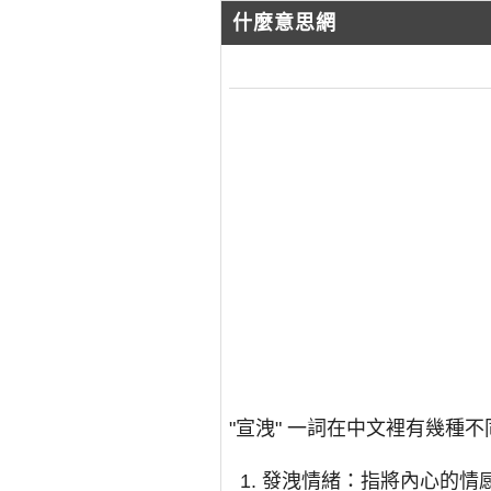
什麼意思網
"宣洩" 一詞在中文裡有幾種
發洩情緒：指將內心的情