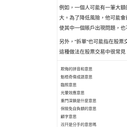
例如，一個人可能有一筆大額
大。為了降低風險，他可能會
使其中一個賬戶出現問題，也
另外，"拆單"也可能指在股
這種做法在股票交易中很常見
欺侮的拼音和意思
魁梧奇偉成語意思
臨照意思
光暈效應意思
重門深鎖是什麼意思
保險免自負額的意思
顧字意思
迃幵是分手的意思嗎