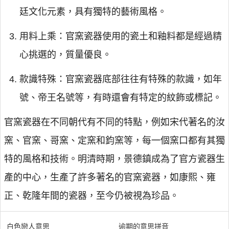
廷文化元素，具有獨特的藝術風格。
用料上乘：官窯瓷器使用的瓷土和釉料都是經過精
心挑選的，質量優良。
款識特殊：官窯瓷器底部往往有特殊的款識，如年
號、帝王名號等，有時還會有特定的紋飾或標記。
官窯瓷器在不同朝代有不同的特點，例如宋代著名的汝
窯、官窯、哥窯、定窯和鈞窯等，每一個窯口都有其獨
特的風格和技術。明清時期，景德鎮成為了官方瓷器生
產的中心，生產了許多著名的官窯瓷器，如康熙、雍
正、乾隆年間的瓷器，至今仍被視為珍品。
白色戀人意思
逾期的意思拼音