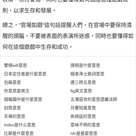
則，以求生存和發展。
總之，"官場如戲"這句話提醒人們，在官場中要保持清
醒的頭腦，不要被表面的表演所迷惑，同時也要懂得如
何在這個遊戲中生存和成功。
雙頻wifi意思
撲朔是什麼意思
日本定住者是什麼意思
極楽浄土歌詞意思
包廂意思
連三跨五意思
你意思是英文
fig英文意思
個報國中是什麼意思
五濁惡世的意思證嚴法師
封筒意思
月暈知風意思
天禪的意思
疾病延的意思
index是什么意思
意味不明的意思
比鄰是什麼意思
nfc是甚麼意思